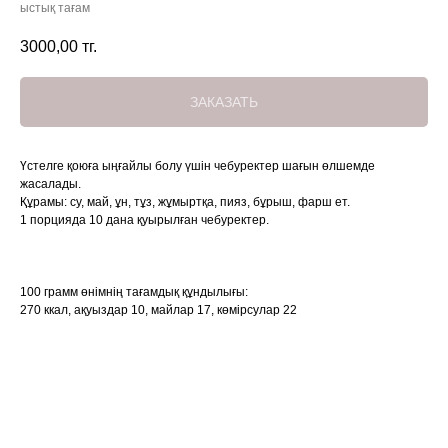
ыстық тағам
3000,00
тг.
ЗАКАЗАТЬ
Үстелге қоюға ыңғайлы болу үшін чебуректер шағын өлшемде
жасалады.
Құрамы: су, май, ұн, тұз, жұмыртқа, пияз, бұрыш, фарш ет.
1 порцияда 10 дана қуырылған чебуректер.
100 грамм өнімнің тағамдық құндылығы:
270 ккал, ақуыздар 10, майлар 17, көмірсулар 22